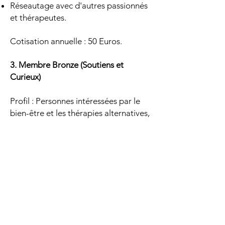
Réseautage avec d'autres passionnés
et thérapeutes.
Cotisation annuelle : 50 Euros.
3. Membre Bronze (Soutiens et
Curieux)
Profil : Personnes intéressées par le
bien-être et les thérapies alternatives,
sans engagement professionnel ou
pratique régulière.
Avantages :
Accès gratuit à des événements
ouverts et à des conférences
introductives.
Bulletins mensuels avec des actualités